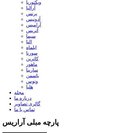
ویکتوریا
آرالیا
پرنس
آدونیس
آرامیس
آتریس
سيما
النا
ایلماه
سورنا
کاترین
ماهور
سارینا
یاسمن
ونوس
هلیا
مجله
درباره ما
گالری تصاویر
تماس با ما
پارچه مبلی آراریس