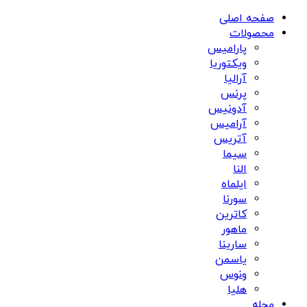
صفحه اصلی
محصولات
پارامیس
ویکتوریا
آرالیا
پرنس
آدونیس
آرامیس
آتریس
سيما
النا
ایلماه
سورنا
کاترین
ماهور
سارینا
یاسمن
ونوس
هلیا
مجله