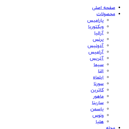
صفحه اصلی
محصولات
پارامیس
ویکتوریا
آرالیا
پرنس
آدونیس
آرامیس
آتریس
سيما
النا
ایلماه
سورنا
کاترین
ماهور
سارینا
یاسمن
ونوس
هلیا
مجله