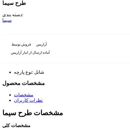
طرح سیما
دسته بندی:
سیما
آراریس
فروش توسط
آماده ارسال از انبار آراریس
شانل
نوع پارچه:
مشخصات محصول
مشخصات
نظرات کاربران
مشخصات
طرح سیما
مشخصات کلی