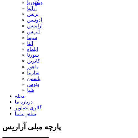
ویکتوریا
آرالیا
پرنس
آدونیس
آرامیس
آتریس
سيما
النا
ایلماه
سورنا
کاترین
ماهور
سارینا
یاسمن
ونوس
هلیا
مجله
درباره ما
گالری تصاویر
تماس با ما
پارچه مبلی آراریس