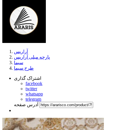
آراریس
پارچه مبلی آراریس
سیما
طرح سیما
اشتراک گذاری
facebook
twitter
whatsapp
telegram
آدرس صفحه