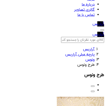
درباره ما
گالری تصاویر
تماس با ما
آراریس
آراریس
آراریس
پارچه مبلی آراریس
ونوس
طرح ونوس
طرح ونوس