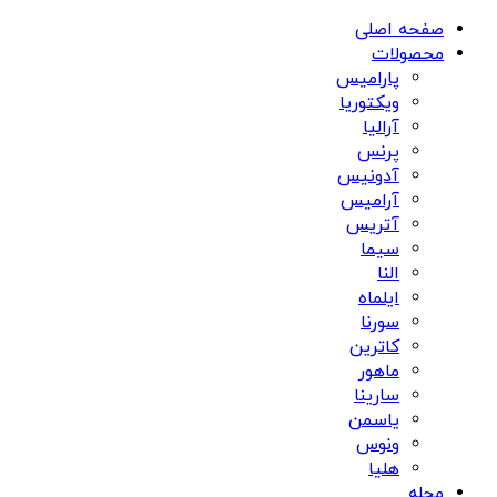
صفحه اصلی
محصولات
پارامیس
ویکتوریا
آرالیا
پرنس
آدونیس
آرامیس
آتریس
سيما
النا
ایلماه
سورنا
کاترین
ماهور
سارینا
یاسمن
ونوس
هلیا
مجله